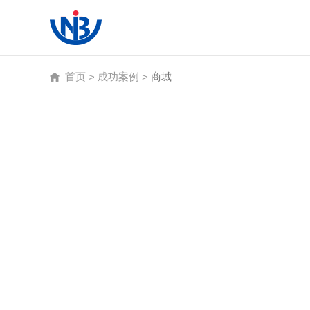
首页
成功案例
商城
>
>
南得有你 博出未来
南得有你 博出未来
南得有你 博出未来
让企业品牌价值更进一步
余生只为干好一件事 一 互联网
网站建设资讯·网站设计趋势