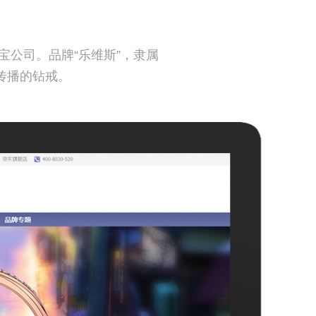
宝公司。品牌“乐维斯”，隶属
传播的钻戒。