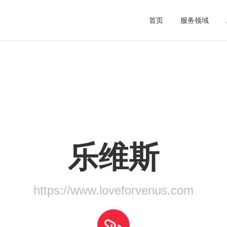
首页
服务领域
乐维斯
集团公司
南博之家
知识课堂
品牌网站
行业资讯
外贸网站
全球网站定制
内贸推广
为你打造一个独一无二的官网
人工SEO+智能软件推
https://www.loveforvenus.com