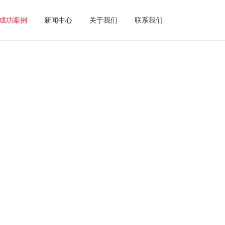
成功案例
新闻中心
关于我们
联系我们
南博网全网营销|如何铺盖全网推广?
营销网站
商城
全网营销推广具有的提升品牌影响力，促进成交、
外贸推广
降低营销推广成本、持续强...
广
SEO+SEM，B2B精准营销