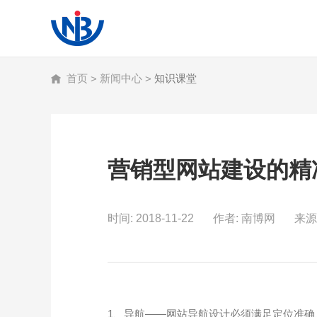
首页
新闻中心
知识课堂
>
>
南得有你 博出未来
南得有你 博出未来
南得有你 博出未来
让企业品牌价值更进一步
余生只为干好一件事 一 互联网
网站建设资讯·网站设计趋势
营销型网站建设的精
时间: 2018-11-22
作者: 南博网
来源
1、导航——网站导航设计必须满足定位准