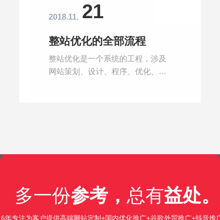
21
2018.11.
整站优化的全部流程
整站优化是一个系统的工程，涉及
网站策划、设计、程序、优化、营
销等一系列内容，虽然如此，我们
还是可以总结一些经验，让网站优
化有章可循。网站策划这一步也是
最重要的一步!俗话说思路决定出
路，所以在做任何事情之前，我们
都应该有一个规划策划，以便任务
的正常进行，网站优化也不例外。
多一份
参考，
总有
益处。
16年专注为客户提供高端网站定制+国内优化推广+谷歌外贸推广+抖音推