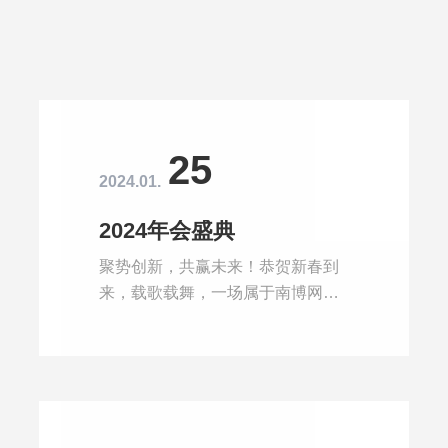
25
2024.01.
2024年会盛典
聚势创新，共赢未来！恭贺新春到
来，载歌载舞，一场属于南博网的
盛大年会于1月25日拉开帷幕。