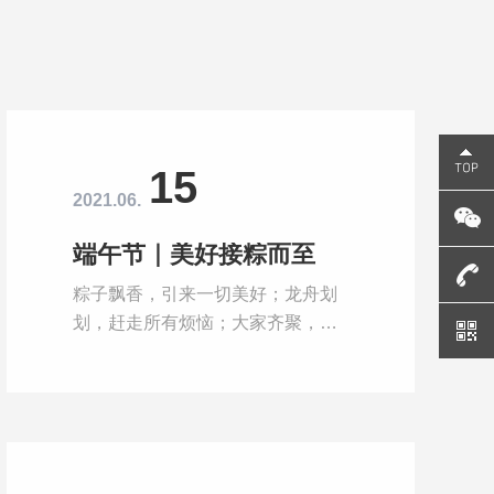
15
2021.06.
端午节｜美好接粽而至
粽子飘香，引来一切美好；龙舟划
划，赶走所有烦恼；大家齐聚，共
度欢乐时刻；快乐日子，祝福多
多。南博网祝大家端午节安康！好
运粽在身边，幸福满舟围。