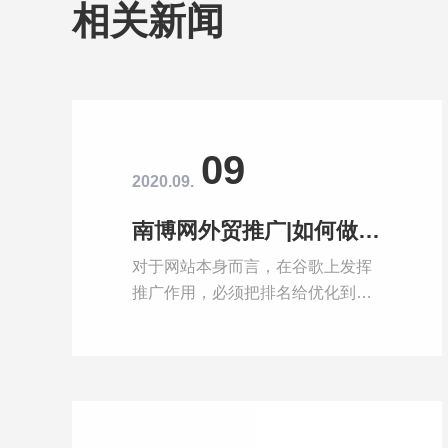
相关新闻
09
2020.09.
南博网外贸推广|如何做好谷歌推广？
对于网站本身而言，在谷歌上发挥
推广作用，必须把排名给优化到首
页。那么，外链在当中扮演着什么
样的角色呢? 它既是谷歌推广的一
种手段，也是提升排名的一块敲门
砖。如此重要的角色，我们该如何
建设呢?