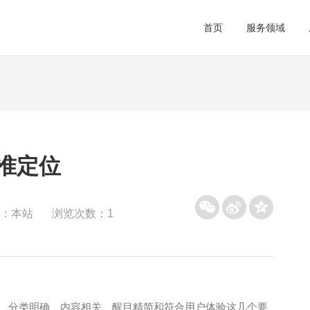
首页
服务领域
准定位
集团公司
南博之家
知识课堂
品牌网站
行业资讯
外贸网站
：本站
浏览次数：1
全球网站定制
内贸推广
为你打造一个独一无二的官网
人工SEO+智能软件推
确、分类明确、内容相关、醒目精简和符合用户体验这几个要