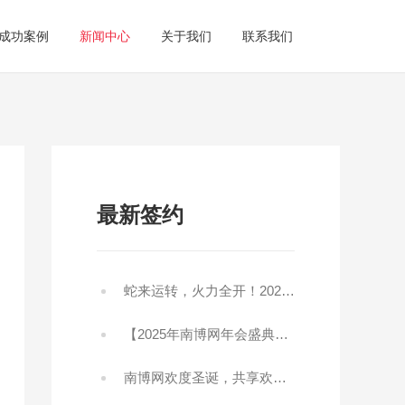
成功案例
新闻中心
关于我们
联系我们
最新签约
南博网全网营销|如何铺盖全网推广?
营销网站
商城
全网营销推广具有的提升品牌影响力，促进成交、
蛇来运转，火力全开！2025开工大吉！
外贸推广
降低营销推广成本、持续强...
广
SEO+SEM，B2B精准营销
【2025年南博网年会盛典】精彩回顾，感恩同行，共创未来！
南博网欢度圣诞，共享欢乐！